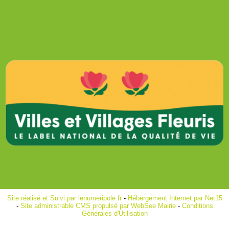
Site réalisé et Suivi par lenumeripole.fr
-
Hébergement Internet par Net15
-
Site administrable CMS propulsé par WebSee Mairie
-
Conditions
Générales d'Utilisation