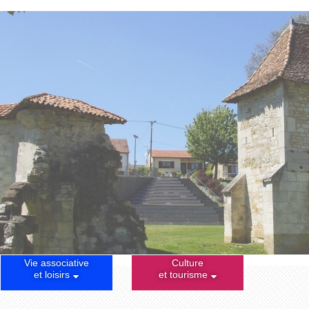
Vie associative
Culture
et loisirs
et tourisme