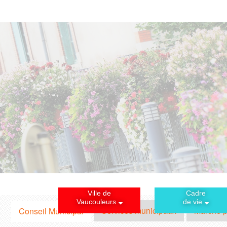
Ville de
Cadre
Vaucouleurs
de vie
Services municipaux
Marché p
Conseil Municipal