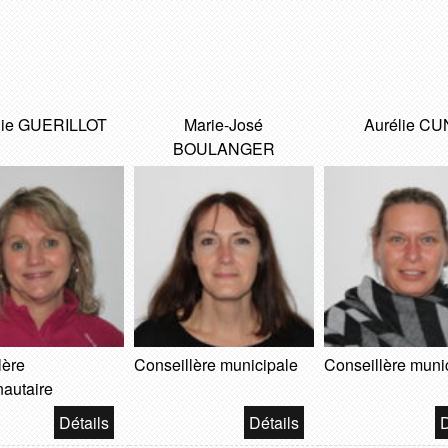
inie GUERILLOT
Marie-José
Aurélie C
BOULANGER
lère
Conseillère municipale
Conseillère muni
autaire