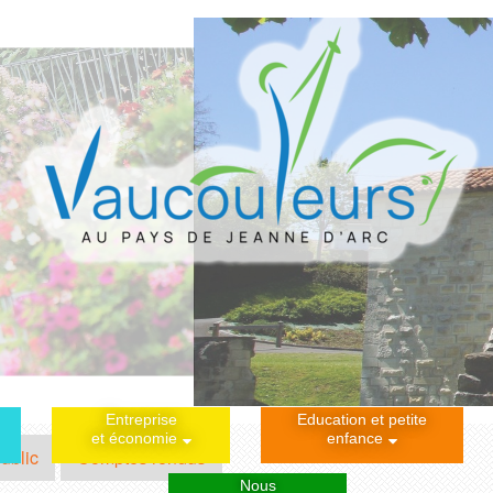
Entreprise
Education et petite
et économie
enfance
ublic
Comptes rendus
Nous